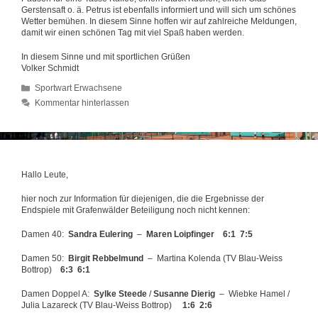
Gerstensaft o. ä. Petrus ist ebenfalls informiert und will sich um schönes
Wetter bemühen. In diesem Sinne hoffen wir auf zahlreiche Meldungen,
damit wir einen schönen Tag mit viel Spaß haben werden.
In diesem Sinne und mit sportlichen Grüßen
Volker Schmidt
Kategorien
Sportwart Erwachsene
Kommentar hinterlassen
Hallo Leute,
hier noch zur Information für diejenigen, die die Ergebnisse der
Endspiele mit Grafenwälder Beteiligung noch nicht kennen:
Damen 40:
Sandra Eulering
–
Maren Loipfinger 6:1 7:5
Damen 50:
Birgit Rebbelmund
– Martina Kolenda (TV Blau-Weiss
Bottrop)
6:3 6:1
Damen Doppel A:
Sylke Steede
/
Susanne Dierig
– Wiebke Hamel /
Julia Lazareck (TV Blau-Weiss Bottrop)
1:6 2:6