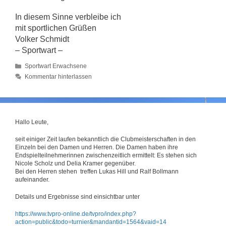
In diesem Sinne verbleibe ich
mit sportlichen Grüßen
Volker Schmidt
– Sportwart –
Kategorien
Sportwart Erwachsene
Kommentar hinterlassen
Hallo Leute,
seit einiger Zeit laufen bekanntlich die Clubmeisterschaften in den
Einzeln bei den Damen und Herren. Die Damen haben ihre
Endspielteilnehmerinnen zwischenzeitlich ermittelt: Es stehen sich
Nicole Scholz und Delia Kramer gegenüber.
Bei den Herren stehen treffen Lukas Hill und Ralf Bollmann
aufeinander.
Details und Ergebnisse sind einsichtbar unter
https://www.tvpro-online.de/tvpro/index.php?
action=public&todo=turnier&mandantid=1564&vaid=14