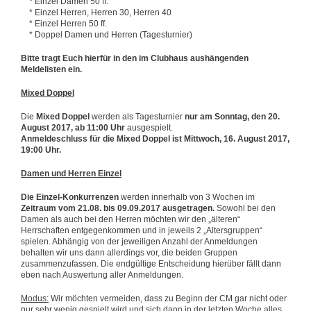
* Einzel Damen 50 ff.
* Einzel Herren, Herren 30, Herren 40
* Einzel Herren 50 ff.
* Doppel Damen und Herren (Tagesturnier)
Bitte tragt Euch hierfür in den im Clubhaus aushängenden
Meldelisten ein.
Mixed Doppel
Die
Mixed Doppel
werden als Tagesturnier
nur am Sonntag, den 20.
August 2017, ab 11:00 Uhr
ausgespielt.
Anmeldeschluss für die Mixed Doppel ist Mittwoch, 16. August 2017,
19:00 Uhr.
Damen und Herren Einzel
Die Einzel-Konkurrenzen
werden innerhalb von 3 Wochen im
Zeitraum vom 21.08. bis 09.09.2017 ausgetragen.
Sowohl bei den
Damen als auch bei den Herren möchten wir den „älteren“
Herrschaften entgegenkommen und in jeweils 2 „Altersgruppen“
spielen. Abhängig von der jeweiligen Anzahl der Anmeldungen
behalten wir uns dann allerdings vor, die beiden Gruppen
zusammenzufassen. Die endgültige Entscheidung hierüber fällt dann
eben nach Auswertung aller Anmeldungen.
Modus:
Wir möchten vermeiden, dass zu Beginn der CM gar nicht oder
nur sehr wenig gespielt wird und sich dann in der letzten Woche alles