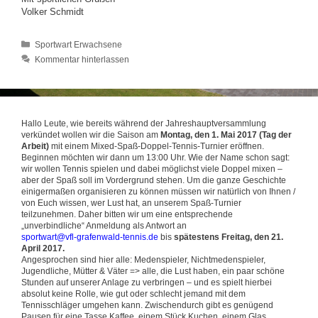
Volker Schmidt
Kategorien
Sportwart Erwachsene
Kommentar hinterlassen
Hallo Leute, wie bereits während der Jahreshauptversammlung
verkündet wollen wir die Saison am
Montag, den 1. Mai 2017 (Tag der
Arbeit)
mit einem Mixed-Spaß-Doppel-Tennis-Turnier eröffnen.
Beginnen möchten wir dann um 13:00 Uhr. Wie der Name schon sagt:
wir wollen Tennis spielen und dabei möglichst viele Doppel mixen –
aber der Spaß soll im Vordergrund stehen. Um die ganze Geschichte
einigermaßen organisieren zu können müssen wir natürlich von Ihnen /
von Euch wissen, wer Lust hat, an unserem Spaß-Turnier
teilzunehmen. Daher bitten wir um eine entsprechende
„unverbindliche“ Anmeldung als Antwort an
sportwart@vfl-grafenwald-tennis.de
bis
spätestens Freitag, den 21.
April 2017.
Angesprochen sind hier alle: Medenspieler, Nichtmedenspieler,
Jugendliche, Mütter & Väter => alle, die Lust haben, ein paar schöne
Stunden auf unserer Anlage zu verbringen – und es spielt hierbei
absolut keine Rolle, wie gut oder schlecht jemand mit dem
Tennisschläger umgehen kann. Zwischendurch gibt es genügend
Pausen für eine Tasse Kaffee, einem Stück Kuchen, einem Glas