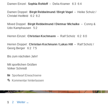
Damen Einzel:
Sophia Rohloff
– Delia Kramer 6:3 6:4
Damen Doppel:
Birgit Rebbelmund / Birgit Vogel
– Heike Schulz /
Christel Heitfeld 6:2 6:2
Mixed Doppel:
Birgit Rebbelmund / Dietmar Michalke
– Conny &
Udo Kamphausen 5:2
Herren Einzel:
Christian Kochmann
– Ralf Scholz 6:2 6:0
Herren Doppel:
Christian Kochmann / Lukas Hill
– Ralf Scholz /
Georg Berger 6:2 7:5
Bis zum nächsten Jahr!
Mit sportlichen Grüßen
Volker Schmidt
Kategorien
Sportwart Erwachsene
Kommentar hinterlassen
Seite
Seite
1
2
Weiter
→