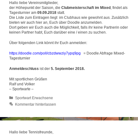
Hallo liebe Vereinsmitglieder,
der Höhepunkt der Saison, die
Clubmeisterschaft im Mixed
, findet als
Tagesturnier am
09.09.2018
statt.
Die Liste zum Eintragen liegt im Clubhaus wie gewohnt aus. Zusätzlich
bieten wir auch hier an, Euch über Doodle anzumelden.
Dort geben wir Euch auch die Möglichkeit, falls ihr keine Partnerin oder
keinen Partner habt, Euch darüber eine / einen zu suchen.
Über folgenden Link könnt ihr Euch anmelden:
https://doodle.com/poll/cbzdwwziy7ypq9pg
= Doodle Abfrage Mixed-
Tagesturnier
Anmeldeschluss
ist der
5. September 2018.
Mit sportlichen Grüßen
Ralf und Volker
– Sportwarte –
Kategorien
Sportwart Erwachsene
Kommentar hinterlassen
Hallo liebe Tennisfreunde,