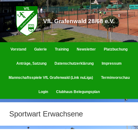
Zum
Inhalt
springen
VfL Grafenwald 28/68 e.V.
Vorstand
Galerie
Training
Newsletter
Platzbuchung
Anträge, Satzung
Datenschutzerklärung
Impressum
Mannschaftsspiele VfL Grafenwald (Link nuLiga)
Terminvorschau
Login
Clubhaus Belegungsplan
Sportwart Erwachsene