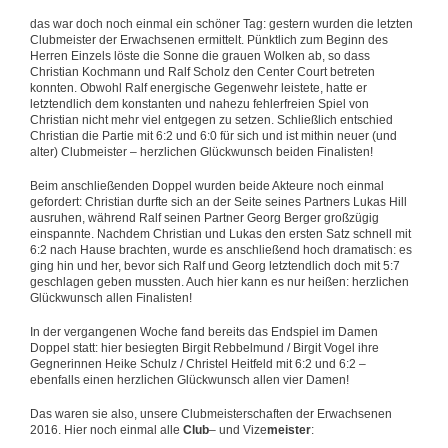
das war doch noch einmal ein schöner Tag: gestern wurden die letzten
Clubmeister der Erwachsenen ermittelt. Pünktlich zum Beginn des
Herren Einzels löste die Sonne die grauen Wolken ab, so dass
Christian Kochmann und Ralf Scholz den Center Court betreten
konnten. Obwohl Ralf energische Gegenwehr leistete, hatte er
letztendlich dem konstanten und nahezu fehlerfreien Spiel von
Christian nicht mehr viel entgegen zu setzen. Schließlich entschied
Christian die Partie mit 6:2 und 6:0 für sich und ist mithin neuer (und
alter) Clubmeister – herzlichen Glückwunsch beiden Finalisten!
Beim anschließenden Doppel wurden beide Akteure noch einmal
gefordert: Christian durfte sich an der Seite seines Partners Lukas Hill
ausruhen, während Ralf seinen Partner Georg Berger großzügig
einspannte. Nachdem Christian und Lukas den ersten Satz schnell mit
6:2 nach Hause brachten, wurde es anschließend hoch dramatisch: es
ging hin und her, bevor sich Ralf und Georg letztendlich doch mit 5:7
geschlagen geben mussten. Auch hier kann es nur heißen: herzlichen
Glückwunsch allen Finalisten!
In der vergangenen Woche fand bereits das Endspiel im Damen
Doppel statt: hier besiegten Birgit Rebbelmund / Birgit Vogel ihre
Gegnerinnen Heike Schulz / Christel Heitfeld mit 6:2 und 6:2 –
ebenfalls einen herzlichen Glückwunsch allen vier Damen!
Das waren sie also, unsere Clubmeisterschaften der Erwachsenen
2016. Hier noch einmal alle
Club
– und Vize
meister
: