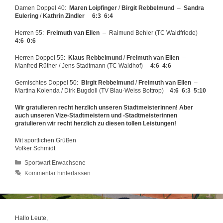
Damen Doppel 40:
Maren Loipfinger
/
Birgit Rebbelmund
–
Sandra
Eulering
/
Kathrin Zindler 6:3 6:4
Herren 55:
Freimuth van Ellen
– Raimund Behler (TC Waldfriede)
4:6 0:6
Herren Doppel 55:
Klaus Rebbelmund
/
Freimuth van Ellen
–
Manfred Rüther / Jens Stadtmann (TC Waldhof)
4:6 4:6
Gemischtes Doppel 50:
Birgit Rebbelmund
/
Freimuth van Ellen
–
Martina Kolenda / Dirk Bugdoll (TV Blau-Weiss Bottrop)
4:6 6:3 5:10
Wir gratulieren recht herzlich unseren Stadtmeisterinnen! Aber
auch unseren Vize-Stadtmeistern und -Stadtmeisterinnen
gratulieren wir recht herzlich zu diesen tollen Leistungen!
Mit sportlichen Grüßen
Volker Schmidt
Kategorien
Sportwart Erwachsene
Kommentar hinterlassen
Hallo Leute,