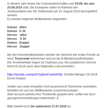
in diesem Jahr finden die Clubmeisterschaften vom
04.08. bis zum
25.08.2018
statt. Die Endspiele sollen im Rahmen der
Jubiläumsfeier des VfL Grafenwald am 25. August 2018 durchgeführt
werden.
Es werden folgende Wettbewerbe angeboten:
Damen offen
Damen Ü 30
Herren offen
Herren Ü 30
Damen Doppel
Herren Doppel
Bei den Einzelwettbewerben werden die Verlierer der ersten Runde an
einer
Trostrunde
teilnehmen und um die B-Meisterschaft kämpfen.
Die Anmeldelisten liegen im Clubhaus aus. Als zusätzlichen Service
könnt ihr Euch auch über folgenden Link anmelden:
https://doodle.com/poll/7zgtdu67ya5e639y
Doddle Abfrage CM 2018
Einzel Doppel
Sollten sich wider Erwarten nicht ausreichend Teilnehmer anmelden,
behalten wir uns vor, Wettbewerbe zusammenzulegen.
Aber da auch jeweils eine Trostrunde gespielt wird, sollten wir doch
genügend Anmeldungen bekommen.
J
Bitte meldet euch
bis spätestens 27.07.2018
an.