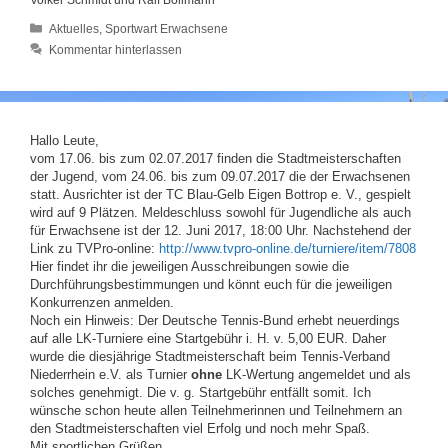
Volker Schmidt und Ralf Bollmann
Kategorien
Aktuelles
,
Sportwart Erwachsene
Kommentar hinterlassen
Hallo Leute,
vom 17.06. bis zum 02.07.2017 finden die Stadtmeisterschaften
der Jugend, vom 24.06. bis zum 09.07.2017 die der Erwachsenen
statt. Ausrichter ist der TC Blau-Gelb Eigen Bottrop e. V., gespielt
wird auf 9 Plätzen. Meldeschluss sowohl für Jugendliche als auch
für Erwachsene ist der 12. Juni 2017, 18:00 Uhr. Nachstehend der
Link zu TVPro-online:
http://www.tvpro-online.de/turniere/item/7808
Hier findet ihr die jeweiligen Ausschreibungen sowie die
Durchführungsbestimmungen und könnt euch für die jeweiligen
Konkurrenzen anmelden.
Noch ein Hinweis: Der Deutsche Tennis-Bund erhebt neuerdings
auf alle LK-Turniere eine Startgebühr i. H. v. 5,00 EUR. Daher
wurde die diesjährige Stadtmeisterschaft beim Tennis-Verband
Niederrhein e.V. als Turnier
ohne
LK-Wertung angemeldet und als
solches genehmigt. Die v. g. Startgebühr entfällt somit. Ich
wünsche schon heute allen Teilnehmerinnen und Teilnehmern an
den Stadtmeisterschaften viel Erfolg und noch mehr Spaß.
Mit sportlichen Grüßen