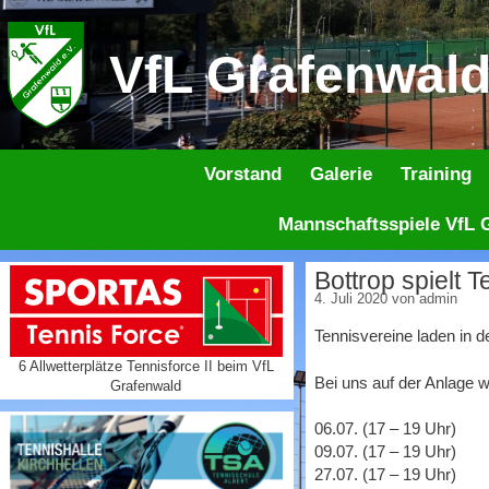
Zum
Inhalt
VfL Grafenwald 
springen
Vorstand
Galerie
Training
Mannschaftsspiele VfL G
Bottrop spielt 
4. Juli 2020
von
admin
Tennisvereine laden in 
6 Allwetterplätze Tennisforce II beim VfL
Bei uns auf der Anlage 
Grafenwald
06.07. (17 – 19 Uhr)
09.07. (17 – 19 Uhr)
27.07. (17 – 19 Uhr)