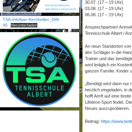
30.07. (17 – 19 Uhr)
03.08. (17 – 19 Uhr)
06.08. (17 – 19 Uhr)
TSA-Infoflyer-Kirchhellen_DIN-
A5
Herunterladen
Ansprechpartner/ Anmel
Tennisschule Albert / An
An neun Standorten von 
den Schläger in die Hand
Trainer und das benötig
wird lediglich ein Kosten
ganzen Familie. Kinder 
„Benötigt wird dann nur
herzlich eingeladen, in
hofft Amft auf eine brei
Lifetime-Sport findet.
Neues auszuprobieren.
Beitrag:
https://www.bottr