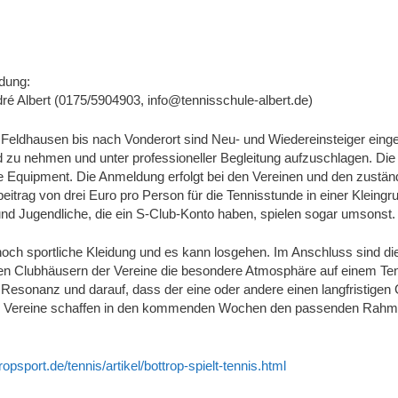
dung:
dré Albert (0175/5904903, info@tennisschule-albert.de)
Feldhausen bis nach Vonderort sind Neu- und Wiedereinsteiger einge
 zu nehmen und unter professioneller Begleitung aufzuschlagen. Die V
te Equipment. Die Anmeldung erfolgt bei den Vereinen und den zustän
beitrag von drei Euro pro Person für die Tennisstunde in einer Kleingr
und Jugendliche, die ein S-Club-Konto haben, spielen sogar umsonst.
 noch sportliche Kleidung und es kann losgehen. Im Anschluss sind d
 den Clubhäusern der Vereine die besondere Atmosphäre auf einem Ten
te Resonanz und darauf, dass der eine oder andere einen langfristigen 
 Die Vereine schaffen in den kommenden Wochen den passenden Rahm
opsport.de/tennis/artikel/bottrop-spielt-tennis.html