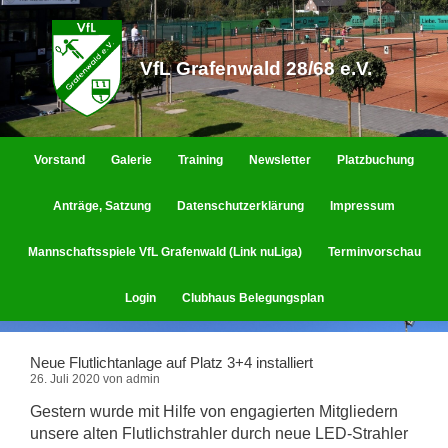
Zum
Inhalt
springen
VfL Grafenwald 28/68 e.V.
Vorstand
Galerie
Training
Newsletter
Platzbuchung
Anträge, Satzung
Datenschutzerklärung
Impressum
Mannschaftsspiele VfL Grafenwald (Link nuLiga)
Terminvorschau
Login
Clubhaus Belegungsplan
Neue Flutlichtanlage auf Platz 3+4 installiert
26. Juli 2020
von
admin
Gestern wurde mit Hilfe von engagierten Mitgliedern
unsere alten Flutlichstrahler durch neue LED-Strahler