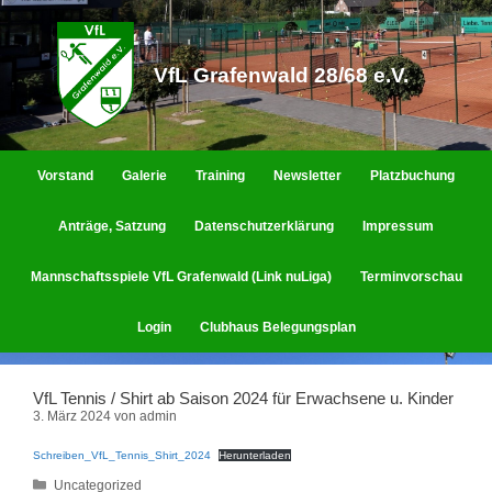
Zum
Inhalt
springen
VfL Grafenwald 28/68 e.V.
Vorstand
Galerie
Training
Newsletter
Platzbuchung
Anträge, Satzung
Datenschutzerklärung
Impressum
Mannschaftsspiele VfL Grafenwald (Link nuLiga)
Terminvorschau
Login
Clubhaus Belegungsplan
VfL Tennis / Shirt ab Saison 2024 für Erwachsene u. Kinder
3. März 2024
von
admin
Schreiben_VfL_Tennis_Shirt_2024
Herunterladen
Kategorien
Uncategorized