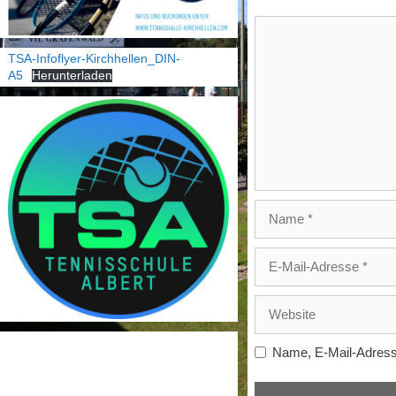
Kommentar
TSA-Infoflyer-Kirchhellen_DIN-
A5
Herunterladen
Name
E-
Mail-
Adresse
Website
Name, E-Mail-Adress