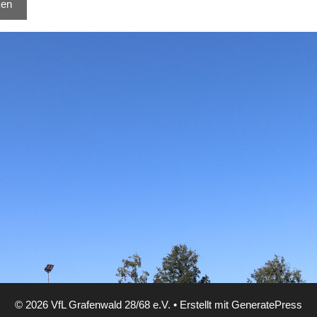
© 2026 VfL Grafenwald 28/68 e.V.
• Erstellt mit
GeneratePress