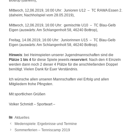
Bottrop (daheim),
Mittwoch, 12,06.2019, 16:00 Uhr: Junioren U12 – TC RAWA Essen 2.
(daheim; Nachholspiel vom 28.05.2019),
Mittwoch, 12,06.2019, 16:00 Uhr: gemischte U10 – TC Blau-Gelb
Eigen (auswärts: Am Schlangenholt 58, 46240 Bottrop),
Freitag, 14.06.2019, 16:00 Uhr: Juniorinnen U15 – TC Blau-Gelb
Eigen (auswärts: Am Schlangenholt 58, 46240 Bottrop).
Hinweis
: bei Heimspielen unserer Jugendmannschaften sind die
Plätze 1 bis 4
für diese Spiele jeweils
reserviert
. Nach den 4 Einzeln
werden dann noch 2 dieser 4 Plätze für die anschließenden Doppel
benötigt. Vielen Dank für Euer Verständnis.
Ich wünsche allen unseren Mannschaften viel Erfolg und allen
Mitgliedern frohe Pfingsten.
Mit sportlichen Grüßen
Volker Schmidt – Sportwart –
Kategorien
Aktuelles
Medenspiele: Ergebnisse und Termine
Sommerferien – Tenniscamp 2019