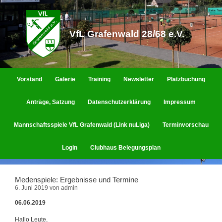
Zum
Inhalt
springen
VfL Grafenwald 28/68 e.V.
Vorstand
Galerie
Training
Newsletter
Platzbuchung
Anträge, Satzung
Datenschutzerklärung
Impressum
Mannschaftsspiele VfL Grafenwald (Link nuLiga)
Terminvorschau
Login
Clubhaus Belegungsplan
Medenspiele: Ergebnisse und Termine
6. Juni 2019
von
admin
06.06.2019
Hallo Leute,