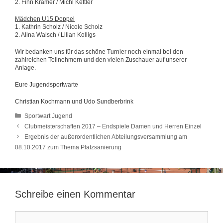
2. Finn Kramer / Michl Kettler
Mädchen U15 Doppel
1. Kathrin Scholz / Nicole Scholz
2. Alina Walsch / Lilian Kolligs
Wir bedanken uns für das schöne Turnier noch einmal bei den
zahlreichen Teilnehmern und den vielen Zuschauer auf unserer
Anlage.
Eure Jugendsportwarte
Christian Kochmann und Udo Sundberbrink
Kategorien
Sportwart Jugend
Clubmeisterschaften 2017 – Endspiele Damen und Herren Einzel
Ergebnis der außerordentlichen Abteilungsversammlung am
08.10.2017 zum Thema Platzsanierung
Schreibe einen Kommentar
Kommentar