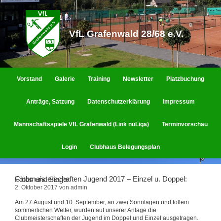
Zum
Inhalt
springen
VfL Grafenwald 28/68 e.V.
Vorstand
Galerie
Training
Newsletter
Platzbuchung
Anträge, Satzung
Datenschutzerklärung
Impressum
Mannschaftsspiele VfL Grafenwald (Link nuLiga)
Terminvorschau
Login
Clubhaus Belegungsplan
Clubmeisterschaften Jugend 2017 – Einzel u. Doppel: Fotos und Sieger
2. Oktober 2017
von
admin
Am 27.August und 10. September, an zwei Sonntagen und tollem
sommerlichen Wetter, wurden auf unserer Anlage die
Clubmeisterschaften der Jugend im Doppel und Einzel ausgetragen.