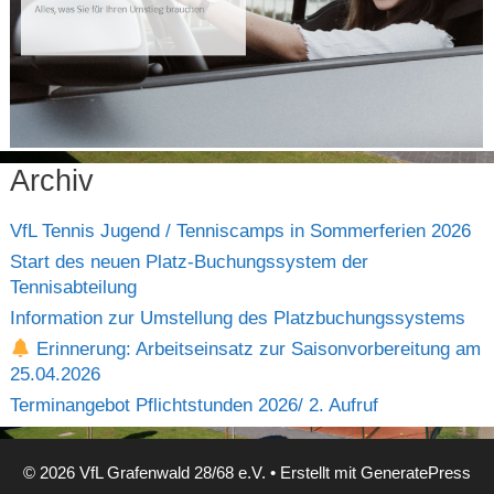
Archiv
VfL Tennis Jugend / Tenniscamps in Sommerferien 2026
Start des neuen Platz-Buchungssystem der
Tennisabteilung
Information zur Umstellung des Platzbuchungssystems
Erinnerung: Arbeitseinsatz zur Saisonvorbereitung am
25.04.2026
Terminangebot Pflichtstunden 2026/ 2. Aufruf
© 2026 VfL Grafenwald 28/68 e.V.
• Erstellt mit
GeneratePress