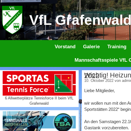
Zum
Inhalt
VfL Grafenwald 
springen
Vorstand
Galerie
Training
Mannschaftsspiele VfL G
Wichtig! Heizungssanierung Tennis Clubhaus – Moderne Sportstätten 2022
10. Oktober 2022
von
admi
Liebe Mitglieder,
6 Allwetterplätze Tennisforce II beim VfL
wir wollen nun mit den
Grafenwald
Sportstätten 2022“ begi
An den Samstagen 22.10.
Gastank vorzubereiten.