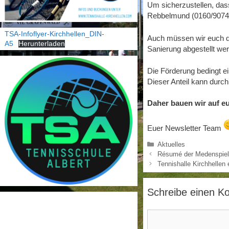
Um sicherzustellen, das
Rebbelmund (0160/9074
TSA-Infoflyer-Kirchhellen_DIN-
Auch müssen wir euch d
A5
Herunterladen
Sanierung abgestellt we
Die Förderung bedingt e
Dieser Anteil kann durch
Daher bauen wir auf e
Euer Newsletter Team
Kategorien
Aktuelles
Résumé der Medenspiel
Tennishalle Kirchhellen 
Schreibe einen 
Kommentar