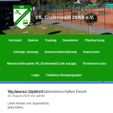
Zum
Inhalt
springen
VfL Grafenwald 28/68 e.V.
Vorstand
Galerie
Training
Newsletter
Platzbuchung
Anträge, Satzung
Datenschutzerklärung
Impressum
Mannschaftsspiele VfL Grafenwald (Link nuLiga)
Terminvorschau
Login
Clubhaus Belegungsplan
VfL Tennis / Jugend-Clubmeisterschaften Einzel-Tagesturnier 29.09.24
25. August 2024
von
admin
Liebe Kinder und Jugendliche,
liebe Eltern,