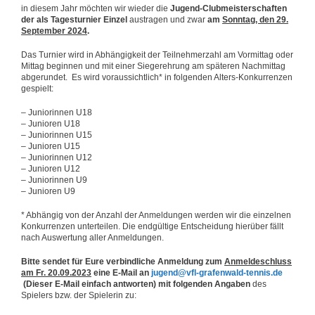
in diesem Jahr möchten wir wieder die
Jugend-
Clubmeisterschaften
der als Tagesturnier
Einzel
austragen und zwar
am
Sonntag, den 29.
September 2024
.
Das Turnier wird in Abhängigkeit der Teilnehmerzahl am Vormittag oder
Mittag beginnen und mit einer Siegerehrung am späteren Nachmittag
abgerundet. Es wird voraussichtlich* in folgenden Alters-Konkurrenzen
gespielt:
– Juniorinnen U18
– Junioren U18
– Juniorinnen U15
– Junioren U15
– Juniorinnen U12
– Junioren U12
– Juniorinnen U9
– Junioren U9
* Abhängig von der Anzahl der Anmeldungen werden wir die einzelnen
Konkurrenzen unterteilen. Die endgültige Entscheidung hierüber fällt
nach Auswertung aller Anmeldungen.
Bitte sendet für Eure verbindliche Anmeldung zum
Anmeldeschluss
am Fr. 20.09.2023
eine E-Mail an
jugend@vfl-grafenwald-tennis.de
(Dieser E-Mail einfach antworten)
mit folgenden Angaben
des
Spielers bzw. der Spielerin zu: