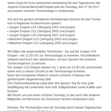
vielen Dank für Eure zahlreichen Anmeldung für das Tagesturnier der
Jugend-Clubmeisterschaft Doppel jetzt am Sonntag, den 27.08.2017,
auf unserer schönen Tennisanlage in Grafenwald.
Aus den bis gestern erhaltenen Anmeldungen können wir das Turnier
nun in folgenden Konkurrenzen spielen:
• Jungen Doppel U15 (Jahrgang 2002 und jünger)
• Jungen Doppel U12 (Jahrgang 2005 und jünger)
• Jungen Doppel U10 (Jahrgang 2007 und jünger)
• Mädchen Doppel U15 (Jahrgang 2002 und jünger)
• Mädchen Doppel U12 (Jahrgang 2005 und jünger)
Wir bitten alle angemeldeten Teilnehmer – bis auf die Jungen U15
Doppel – bis 12:30 Uhr zur Tennisanlage zu kommen. Anschlließend
erklären wird Euch den Spielmodus, um kurz danach mit unserem
Turnier beginnen zu können.
Die Jungen U15 Doppel spielen nur 1 Spiel um 14:30 Uhr und können
daher erst zu dieser Uhrzeit zu der Tennisanlage kommen.
Nach den Endspielen findet in unserm schönen Clubhaus die
gemeinsame Siegerehrung statt.
Die Clubhausbewirtung sorgt über den ganzen Tag für eine gute
Verpflegung mit Leckereien vom Grill, Kaltgetränken sowie Kaffee und
Kuchen.
Wir freuen uns auf einen schönen Sonntag, zu der auch alle anderen
Mitglieder und Besucher als Zuschauer herzlich eingeladen sind.
Hinweis: Die Tennisplätze sind am Sonntag durch dieses Tagesturnier