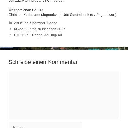
von 12:30 Uhr bis ca. 18 Uhr belegt.
Mit sportlichen Grüßen
Christian Kochmann (Jugendwart) Udo Sunderbrink (stv. Jugendwart)
Kategorien
Aktuelles
,
Sportwart Jugend
Mixed Clubmeisterschaften 2017
CM 2017 – Doppel der Jugend
Schreibe einen Kommentar
Kommentar
Name