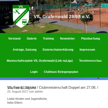
Zum
Inhalt
springen
VfL Grafenwald 28/68 e.V.
Vorstand
Galerie
Training
Newsletter
Platzbuchung
Anträge, Satzung
Datenschutzerklärung
Impressum
Mannschaftsspiele VfL Grafenwald (Link nuLiga)
Terminvorschau
Login
Clubhaus Belegungsplan
VfL Tennis Jugend / Clubmeisterschaft Doppel am 27.08. / Start ab 12:30 Uhr
25. August 2017
von
admin
Liebe Kinder und Jugendliche,
liebe Eltern,