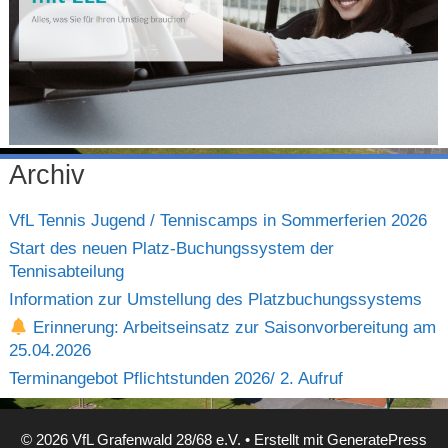
Archiv
VfL Tennis Jugend / Tenniscamps in Sommerferien 2026
Start des neuen Platz-Buchungssystem der
Tennisabteilung
Information zur Umstellung des Platzbuchungssystems
Erinnerung: Arbeitseinsatz zur Saisonvorbereitung am
25.04.2026
Terminangebot Pflichtstunden 2026/ 2. Aufruf
© 2026 VfL Grafenwald 28/68 e.V.
• Erstellt mit
GeneratePress