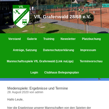
Zum
Inhalt
springen
VfL Grafenwald 28/68 e.V.
Vorstand
Galerie
Training
Newsletter
Platzbuchung
Anträge, Satzung
Datenschutzerklärung
Impressum
Mannschaftsspiele VfL Grafenwald (Link nuLiga)
Terminvorschau
Login
Clubhaus Belegungsplan
Medenspiele: Ergebnisse und Termine
28. August 2020
von
admin
Hallo Leute,
hier die Ergebnisse unserer Mannschaften von den Spielen der