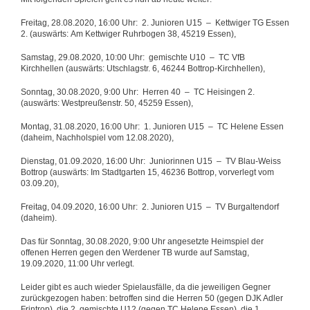
Freitag, 28.08.2020, 16:00 Uhr: 2. Junioren U15 – Kettwiger TG Essen
2. (auswärts: Am Kettwiger Ruhrbogen 38, 45219 Essen),
Samstag, 29.08.2020, 10:00 Uhr: gemischte U10 – TC VfB
Kirchhellen (auswärts: Utschlagstr. 6, 46244 Bottrop-Kirchhellen),
Sonntag, 30.08.2020, 9:00 Uhr: Herren 40 – TC Heisingen 2.
(auswärts: Westpreußenstr. 50, 45259 Essen),
Montag, 31.08.2020, 16:00 Uhr: 1. Junioren U15 – TC Helene Essen
(daheim, Nachholspiel vom 12.08.2020),
Dienstag, 01.09.2020, 16:00 Uhr: Juniorinnen U15 – TV Blau-Weiss
Bottrop (auswärts: Im Stadtgarten 15, 46236 Bottrop, vorverlegt vom
03.09.20),
Freitag, 04.09.2020, 16:00 Uhr: 2. Junioren U15 – TV Burgaltendorf
(daheim).
Das für Sonntag, 30.08.2020, 9:00 Uhr angesetzte Heimspiel der
offenen Herren gegen den Werdener TB wurde auf Samstag,
19.09.2020, 11:00 Uhr verlegt.
Leider gibt es auch wieder Spielausfälle, da die jeweiligen Gegner
zurückgezogen haben: betroffen sind die Herren 50 (gegen DJK Adler
Frintrop), die 2. gemischte U12 (gegen TC Helene Essen), die 1.