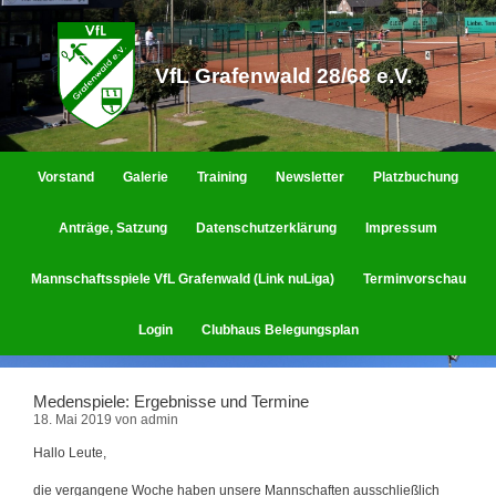
Zum
Inhalt
springen
VfL Grafenwald 28/68 e.V.
Vorstand
Galerie
Training
Newsletter
Platzbuchung
Anträge, Satzung
Datenschutzerklärung
Impressum
Mannschaftsspiele VfL Grafenwald (Link nuLiga)
Terminvorschau
Login
Clubhaus Belegungsplan
Medenspiele: Ergebnisse und Termine
18. Mai 2019
von
admin
Hallo Leute,
die vergangene Woche haben unsere Mannschaften ausschließlich