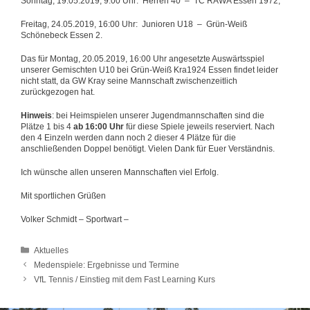
Sonntag, 19.05.2019, 9:00 Uhr: Herren 40 – TC RAWA Essen 1972,
Freitag, 24.05.2019, 16:00 Uhr: Junioren U18 – Grün-Weiß
Schönebeck Essen 2.
Das für Montag, 20.05.2019, 16:00 Uhr angesetzte Auswärtsspiel
unserer Gemischten U10 bei Grün-Weiß Kra1924 Essen findet leider
nicht statt, da GW Kray seine Mannschaft zwischenzeitlich
zurückgezogen hat.
Hinweis
: bei Heimspielen unserer Jugendmannschaften sind die
Plätze 1 bis 4
ab 16:00 Uhr
für diese Spiele jeweils reserviert. Nach
den 4 Einzeln werden dann noch 2 dieser 4 Plätze für die
anschließenden Doppel benötigt. Vielen Dank für Euer Verständnis.
Ich wünsche allen unseren Mannschaften viel Erfolg.
Mit sportlichen Grüßen
Volker Schmidt – Sportwart –
Kategorien
Aktuelles
Medenspiele: Ergebnisse und Termine
VfL Tennis / Einstieg mit dem Fast Learning Kurs