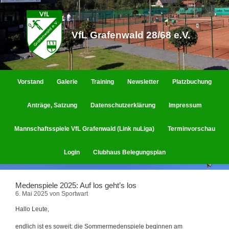
Zum
Inhalt
springen
VfL Grafenwald 28/68 e.V.
Vorstand
Galerie
Training
Newsletter
Platzbuchung
Anträge, Satzung
Datenschutzerklärung
Impressum
Mannschaftsspiele VfL Grafenwald (Link nuLiga)
Terminvorschau
Login
Clubhaus Belegungsplan
Medenspiele 2025: Auf los geht’s los
6. Mai 2025
von
Sportwart
Hallo Leute,
endlich ist es soweit: die Sommermedenspiele beginnen am