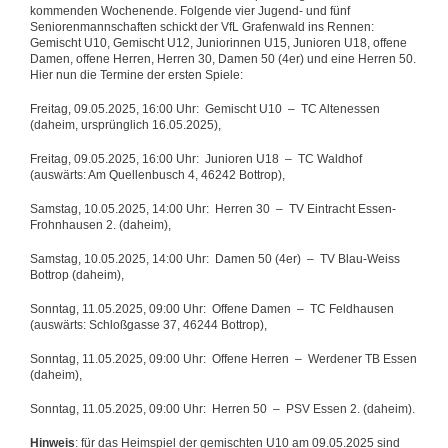
kommenden Wochenende. Folgende vier Jugend- und fünf
Seniorenmannschaften schickt der VfL Grafenwald ins Rennen:
Gemischt U10, Gemischt U12, Juniorinnen U15, Junioren U18, offene
Damen, offene Herren, Herren 30, Damen 50 (4er) und eine Herren 50.
Hier nun die Termine der ersten Spiele:
Freitag, 09.05.2025, 16:00 Uhr: Gemischt U10 – TC Altenessen
(daheim, ursprünglich 16.05.2025),
Freitag, 09.05.2025, 16:00 Uhr: Junioren U18 – TC Waldhof
(auswärts: Am Quellenbusch 4, 46242 Bottrop),
Samstag, 10.05.2025, 14:00 Uhr: Herren 30 – TV Eintracht Essen-
Frohnhausen 2. (daheim),
Samstag, 10.05.2025, 14:00 Uhr: Damen 50 (4er) – TV Blau-Weiss
Bottrop (daheim),
Sonntag, 11.05.2025, 09:00 Uhr: Offene Damen – TC Feldhausen
(auswärts: Schloßgasse 37, 46244 Bottrop),
Sonntag, 11.05.2025, 09:00 Uhr: Offene Herren – Werdener TB Essen
(daheim),
Sonntag, 11.05.2025, 09:00 Uhr: Herren 50 – PSV Essen 2. (daheim).
Hinweis
: für das Heimspiel der gemischten U10 am 09.05.2025 sind